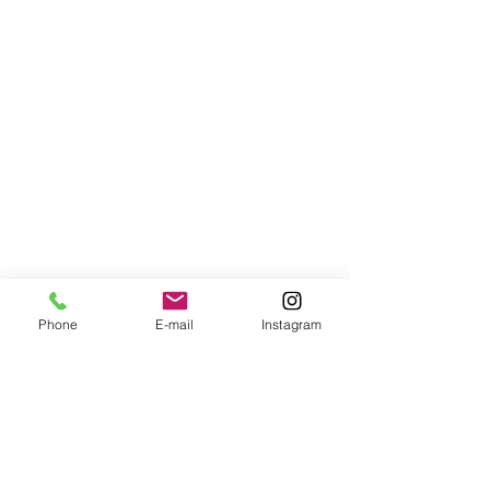
Hoofdkantoor ArtoVivo:
Landsmeer
☏
06 51 22 78 53
✉︎
info@artovivo.com
De
'Praktijk'
is gevestigd bij:
Studio van Hout
Dorpsstraat 42
1121BX Landsmeer
&
Portsmuiden 37
1046AH Amsterdam
KVK:
34230559
Phone
E-mail
Instagram
BTW: NL002386199B82