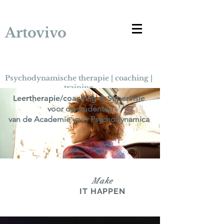
Artovivo
Psychodynamische therapie | coaching |
training
Leertherapie/coaching & Supervisie
voor de studenten
van de Academie voor Psychodynamica
Make
IT HAPPEN