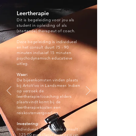
Leertherapie
Dit is begeleiding voor jou als
student in opleiding of als
(startende) therapeut of coach.
Deze begeleiding is individueel
en het consult duurt 75 - 90
minuten inclusief 15 minuten
psychodynamisch educatieve
uitleg.
Waar:
De bijeenkomsten vinden plaats
bij ArtoVivo in Landsmeer. Indien
op verzoek de
leertherapie/coaching elders
plaatsvindt komt bij de
leertherapiekosten een
reiskostenvergoeding.
Investering:
Individueel: leertherapie consult :
125
.00 euro (
Tarief vrijgesteld van