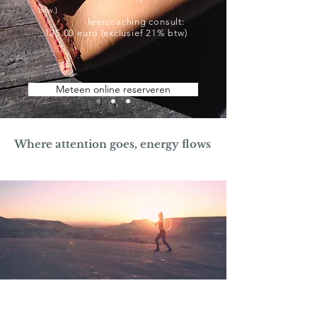
btw.)
leercoaching consult:
125.00
euro
(exclusief 21% btw)
Meteen online reserveren
Where attention goes, energy flows