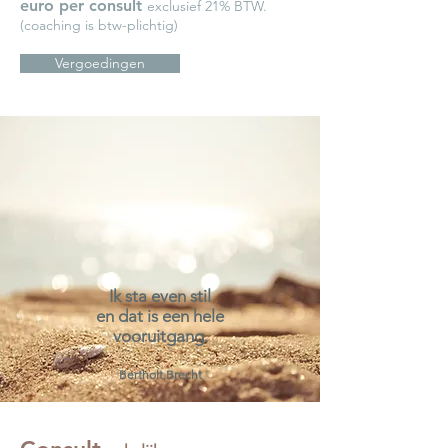
euro
per consult
exclusief 21% BTW.
(coaching is btw-plichtig)
Vergoedingen
Ik sta even stil
en dat is een hele
vooruitgang.
Bertholt Brecht