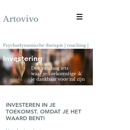
Artovivo
Psychodynamische therapie | coaching |
training
Investering
Doe vandaag iets
waar je 'toekomstige ik'
je dankbaar voor zal zijn
INVESTEREN IN JE
TOEKOMST. OMDAT JE HET
WAARD BENT!