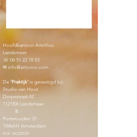
Hoofdkantoor ArtoVivo:
Landsmeer
☏
06 51 22 78 53
✉︎
info@artovivo.com
De
'Praktijk'
is gevestigd bij:
Studio van Hout
Dorpsstraat 42
1121BX Landsmeer
&
Portsmuiden 37
1046AH Amsterdam
KVK:
34230559